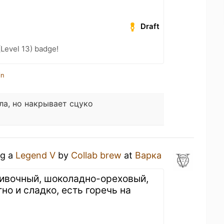
Draft
(Level 13) badge!
in
ла, но накрывает сцуко
ng a
Legend V
by
Collab brew
at
Варка
ивочный, шоколадно-ореховый,
но и сладко, есть горечь на