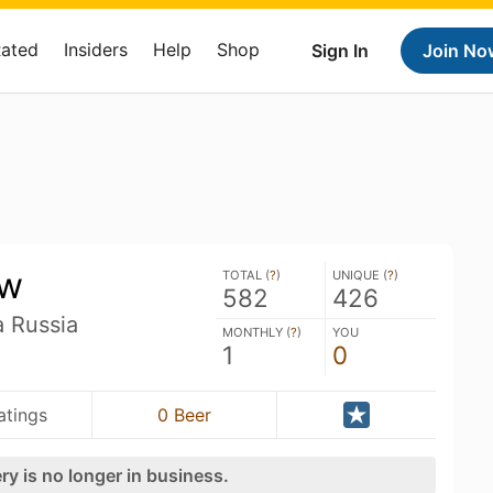
Rated
Insiders
Help
Shop
Sign In
Join No
ew
TOTAL (
?
)
UNIQUE (
?
)
582
426
 Russia
MONTHLY (
?
)
YOU
1
0
atings
0 Beer
ry is no longer in business.