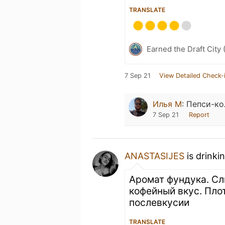
TRANSLATE
Earned the Draft City 
7 Sep 21
View Detailed Check-
Илья М
:
Пепси-ко
7 Sep 21
Report
ANASTASIJES
is drinki
Аромат фундука. Сл
кофейный вкус. Плот
послевкусии
TRANSLATE