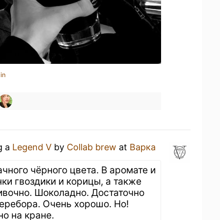
in
g a
Legend V
by
Collab brew
at
Варка
чного чёрного цвета. В аромате и
ки гвоздики и корицы, а также
ивочно. Шоколадно. Достаточно
перебора. Очень хорошо. Но!
о на кране.