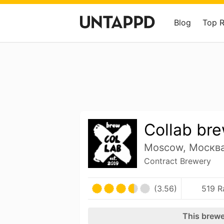
Blog
Top 
Collab br
Moscow, Москва
Contract Brewery
(3.56)
519 R
This brewe