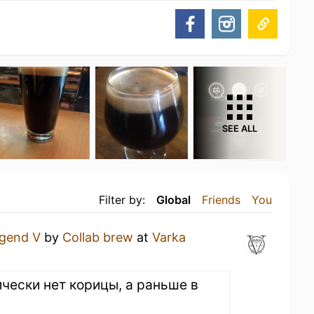
SEE ALL
Filter by:
Global
Friends
You
gend V
by
Collab brew
at
Varka
ически нет корицы, а раньше в