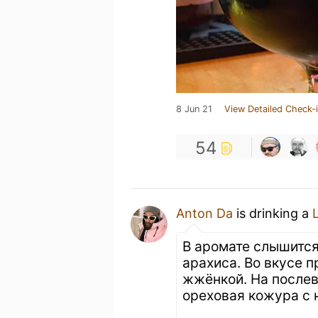
8 Jun 21
View Detailed Check-
54
Anton Da
is drinking a
В аромате слышится
арахиса. Во вкусе п
жжёнкой. На после
ореховая кожура с