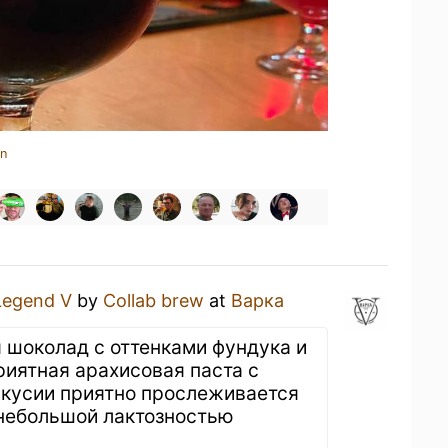
in
Legend V
by
Collab brew
at
Варка
 шоколад с оттенками фундука и
риятная арахисовая паста с
вкусии приятно прослеживается
 небольшой лактозностью